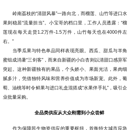
岭南荔枝的“清甜风暴”一路向北，而榴莲、山竹等进口水
果则稳居“流量担当”。
小宝哥
的档口里，工作人员透露：“榴
莲现在每天走货1.2万件-1.5万件，山竹每天也在4000件左
右。”
当季瓜果与特色单品同样表现亮眼。西瓜、甜瓜与羊角
蜜组成消暑“三剑客”，而来自新疆的
小白杏
则以清甜口感异军
突起。这种新疆独有的果品，个头娇小、果面光洁，果肉细
腻多汁，凭借独特风味和营养价值成为市场新宠。此外，葡
萄、油桃等时令鲜果与进口礼盒混搭成“水果伴手礼”，吸引企
业批量采购。
全品类供应
从大众刚需到小众尝鲜
作为保障民生物资供应的重要枢纽，首衡特大城市应急