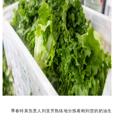
季春特菜负责人刘亚芳熟练地分拣着刚到货的奶油生