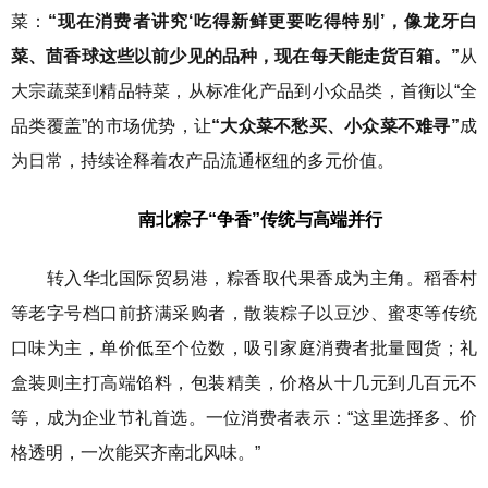
菜：
“现在消费者讲究‘吃得新鲜更要吃得特别’，像龙牙白
菜、茴香球这些以前少见的品种，现在每天能走货百箱。”
从
大宗蔬菜到精品特菜，从标准化产品到小众品类，首衡以“全
品类覆盖”的市场优势，让
“大众菜不愁买、小众菜不难寻”
成
为日常，持续诠释着农产品流通枢纽的多元价值。
南北粽子
“争香”
传统与高端并行
转入华北国际贸易港，粽香取代果香成为主角。稻香村
等老字号档口前挤满采购者，散装粽子以豆沙、蜜枣等传统
口味为主，单价低至个位数，吸引家庭消费者批量囤货；礼
盒装则主打高端馅料，包装精美，价格从十几元到几百元不
等，成为企业节礼首选。一位消费者表示：“这里选择多、价
格透明，一次能买齐南北风味。”