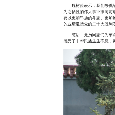
魏树俭表示，我们祭奠缅怀
为之牺牲的伟大事业推向前
要以更加昂扬的斗志、更加
的业绩迎接党的二十大胜利
随后，党员同志们为革命烈
感受了中华民族生生不息，