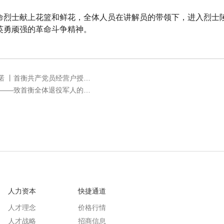
命烈士献上花篮和鲜花，全体人员在讲解员的带领下，进入烈士
英勇顽强的革命斗争精神。
亮身份、亮标准、亮承诺 丨首衡共产党员经营户授牌仪式圆满成功
退役不褪色 首衡建新功——致首衡全体退役军人的一封慰问信
人力资本
快捷通道
人才理念
价格行情
人才战略
招商信息