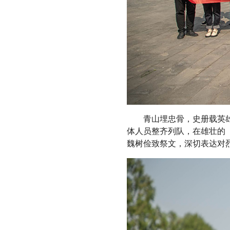
青山埋忠骨，史册载英雄。
体人员整齐列队，在雄壮的
魏树俭致祭文，深切表达对