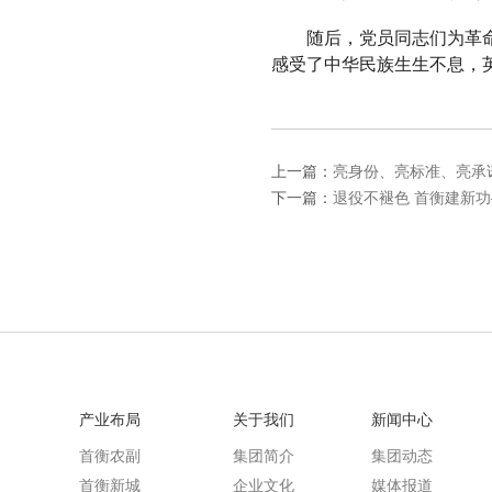
随后，党员同志们为革
感受了中华民族生生不息，
上一篇：
下一篇：
产业布局
关于我们
新闻中心
首衡农副
集团简介
集团动态
首衡新城
企业文化
媒体报道