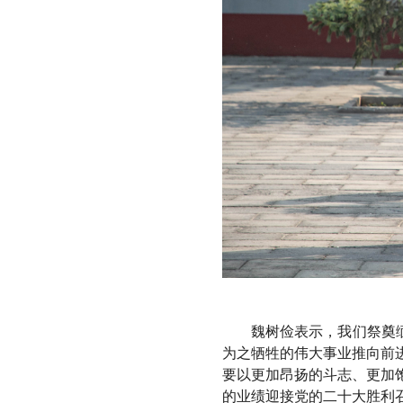
魏树俭表示，我们祭奠缅怀
为之牺牲的伟大事业推向前
要以更加昂扬的斗志、更加
的业绩迎接党的二十大胜利