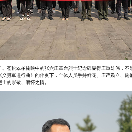
苍松翠柏掩映中的张六庄革命烈士纪念碑显得庄重雄伟，不禁
《义勇军进行曲》的伴奏下，全体人员手持鲜花、庄严肃立、鞠
烈士的崇敬、缅怀之情。