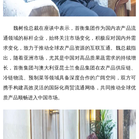
魏树俭总裁在座谈中表示，首衡集团作为国内农产品流
通领域的标杆企业，始终关注市场变化，积极应对国内外需
求变化，致力于推动全球农产品资源的互联互通。魏总裁指
出，随着亚洲市场，尤其是中国对高品质果蔬需求的持续增
长，首衡集团与澳大利亚昆士兰食品集团在农产品供应链、
冷链物流、预制菜等领域具备深度合作的广阔空间，双方可
携手构建高效灵活的国际化商贸流通网络，共同推动全球优
质产品顺畅进入中国市场。