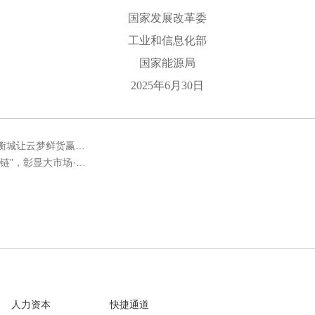
国家发展改革委
工业和信息化部
国家能源局
2025年6月30日
睡莲梗成“爆款” 孝感首衡城让云梦鲜货赢在“新鲜度”
首衡擎起乡村振兴“致富链”，彰显大市场·大担当·大民生
人力资本
快捷通道