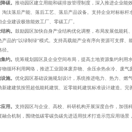
能降碳。
推动园区建立用能和碳排放管理制度，深入推进企业能
，淘汰落后产能、落后工艺、落后产品设备。支持企业对标标杆
励企业建设极致能效工厂、零碳工厂。
业结构。
鼓励园区加快自身产业结构优化调整，布局发展低能耗
色产品的“以绿制绿”模式。支持高载能产业有序向资源可支撑、
路径。
约集约。
统筹规划园区及企业空间布局，提高土地资源集约利用
弃物循环利用网络，推进工业固体废弃物、余压余热余冷、废气
础设施。
优化园区基础设施规划设计，系统推进电力、热力、燃
动新建建筑按照超低能耗建筑、近零能耗建筑标准设计建造。完
术应用。
支持园区与企业、高校、科研机构开展深度合作，加强
度融合机制，围绕低碳零碳负碳先进适用技术打造示范应用场景