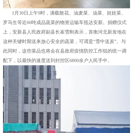
1月30日上午
9时，满载散花、油麦菜、油菜、娃娃菜、
罗马生等近60吨成品蔬菜的物资运输车抵达安新。捐赠仪式
上，安新县人民政府副县长崔雪刚
表示，首衡河北新发地在
这种关键时期送来放心安全的蔬菜，可谓是
“雪中送炭”。与
此同时，这些菜品也将会在县政府疫情防控工作组的统一调
配下，以最快的速度送到封控区6800余户人民手中。