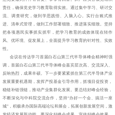
责任，确保党史学习教育取得实效。通过集中学习、研讨交
流、调查研究，做到学思践悟、入脑入心。实行台账式推
进、清单式管理，做到工作部署细致、推进落实细致。坚持
把各项惠民实事抓实抓牢，把学习教育的成效体现在转作
风、优环境、促发展上，全面提升学习教育的针对性、实效
性。
会议在传达学习首届白石山第三代半导体峰会精神时强
调，首届白石山第三代半导体峰会嘉宾层次高、交流深入、
反响热烈，成果丰硕。下一步要紧紧抓住第三代半导体产业
发展重要机遇期，发挥产投基金引导作用，抓项目促投资，
稳链补链强链，推动产业集群化发展。要总结好峰会经验，
不断深化与中科院交流合作，坚持
“办好一个会、搞活一座
城”，积极承办国际高端论坛和展会，拓展创新发展空间，激
发经济发展新动能。要深化好峰会成果，宣传好峰会效果，